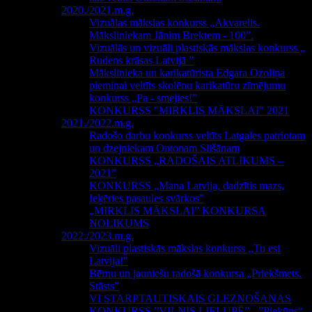
2020./2021.m.g.
Vizuālas mākslas konkurss „Akvarelis.
Māksliniekam Jānim Brektem - 100”.
Vizuālās un vizuāli plastiskās mākslas konkurss „
Rudens krāsas Latvijā ”
Mākslinieka un karikatūrista Edgara Ozoliņa
piemiņai veltīts skolēnu karikatūru zīmējumu
konkurss „Pa - smejies!”
KONKURSS "MIRKLIS MĀKSLAI" 2021
2021./2022.m.g.
Radošo darbu konkurss veltīts Latgales patriotam
un dzejniekam Ontonam Slišānam
KONKURSS „RADOŠAIS ATLIKUMS –
2021”
KONKURSS „Mana Latvija, dadzītis mazs,
Ieķēries pasaules svārkos”
„MIRKLIS MĀKSLAI” KONKURSA
NOLIKUMS
2022./2023.m.g.
Vizuāli plastiskās mākslas konkurss ,,Tu esi
Latvija!"
Bērnu un jauniešu radošā konkursa „Priekšmets.
Stāsts”
VI STARPTAUTISKAIS GLEZNOŠANAS
KONKURSS ”VILNIS LIELUPĒ” - ”Piekūns“