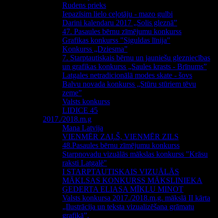
Rudens prieks
Iepazīsim lielo ceļotāju - mazo gulbi
Darini kalendaru 2017 „Solis gleznā”
47. Pasaules bērnu zīmējumu konkurss
Grafikas konkurss "Siguldas līnija"
Konkurss „Dziesma”
7. Starptautiskais bērnu un jauniešu glezniecības
un grafikas konkurss „Saules krasts - Brīnums”
Latgales netradicionālā modes skate - šovs
Balvu novada konkurss „Stūru stūriem tēvu
zeme”
Valsts konkurss
LIDICE 45
2017./2018.m.g
Mana Latvija
VIENMĒR ZAĻŠ, VIENMĒR ZILS
48.Pasaules bērnu zīmējumu konkurss
Starpnovadu vizuālās mākslas konkurss "Krāsu
raksti Latgalē"
I STARPTAUTISKAIS VIZUĀLĀS
MĀKLSAS KONKURSS MĀKSLINIEKA
ĢEDERTA ELIASA MĪKLU MINOT
Valsts konkursa 2017./2018.m.g. mākslā II kārta
„Ilustrācija un teksta vizualizēšana grāmatu
grafikā”.