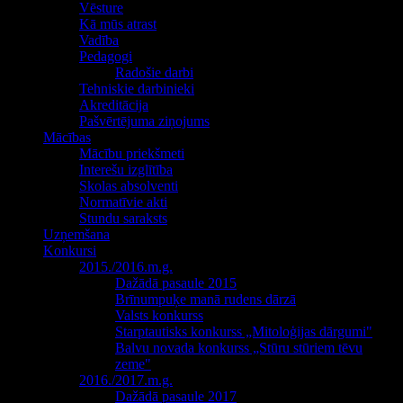
Vēsture
Kā mūs atrast
Vadība
Pedagogi
Radošie darbi
Tehniskie darbinieki
Akreditācija
Pašvērtējuma ziņojums
Mācības
Mācību priekšmeti
Interešu izglītība
Skolas absolventi
Normatīvie akti
Stundu saraksts
Uzņemšana
Konkursi
2015./2016.m.g.
Dažādā pasaule 2015
Brīnumpuķe manā rudens dārzā
Valsts konkurss
Starptautisks konkurss „Mitoloģijas dārgumi"
Balvu novada konkurss „Stūru stūriem tēvu
zeme"
2016./2017.m.g.
Dažādā pasaule 2017