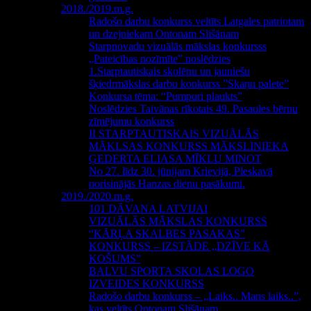
2018./2019.m.g.
Radošo darbu konkurss veltīts Latgales patriotam
un dzejniekam Ontonam Slišānam
Starpnovadu vizuālās mākslas konkursss
„Pateicības nozīmīte” noslēdzies
1.Starptautiskais skolēnu un jauniešu
šķiedrmākslas darbu konkurss ”Skaņu palete”
Konkursa tēma: “Pumpuri plaukts”
Noslēdzies Taivānas rīkotais 49. Pasaules bērnu
zīmējumu konkurss
II STARPTAUTISKAIS VIZUĀLĀS
MĀKLSAS KONKURSS MĀKSLINIEKA
ĢEDERTA ELIASA MĪKLU MINOT
No 27. līdz 30. jūnijam Krievijā, Pleskavā
norisinājās Hanzas dienu pasākumi.
2019./2020.m.g.
101 DĀVANA LATVIJAI
VIZUĀLĀS MĀKSLAS KONKURSS
“KĀRĻA SKALBES PASAKAS”
KONKURSS – IZSTĀDE „DZĪVE KĀ
KOŠUMS”
BALVU SPORTA SKOLAS LOGO
IZVEIDES KONKURSS
Radošo darbu konkurss – „Laiks.. Mans laiks..”,
kas veltīts Ontonam Slišānam.