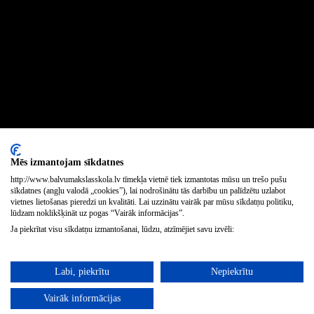
Mēs izmantojam sīkdatnes
http://www.balvumakslasskola.lv tīmekļa vietnē tiek izmantotas mūsu un trešo pušu
sīkdatnes (angļu valodā „cookies”), lai nodrošinātu tās darbību un palīdzētu uzlabot
vietnes lietošanas pieredzi un kvalitāti. Lai uzzinātu vairāk par mūsu sīkdatņu politiku,
lūdzam noklikšķināt uz pogas “Vairāk informācijas”.
Ja piekrītat visu sīkdatņu izmantošanai, lūdzu, atzīmējiet savu izvēli:
Labi, piekrītu
Nepiekrītu
Vairāk informācijas