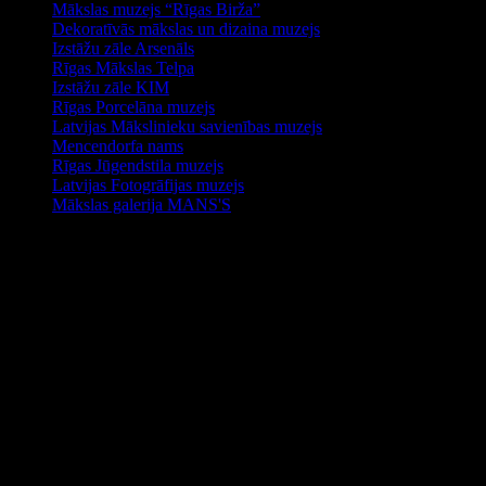
Mākslas muzejs “Rīgas Birža”
Dekoratīvās mākslas un dizaina muzejs
Izstāžu zāle Arsenāls
Rīgas Mākslas Telpa
Izstāžu zāle KIM
Rīgas Porcelāna muzejs
Latvijas Mākslinieku savienības muzejs
Mencendorfa nams
Rīgas Jūgendstila muzejs
Latvijas Fotogrāfijas muzejs
Mākslas galerija MANS'S
Kas skatās mājas lapu
Klātienē 42 viesi un nav reģistrētu lietotāju