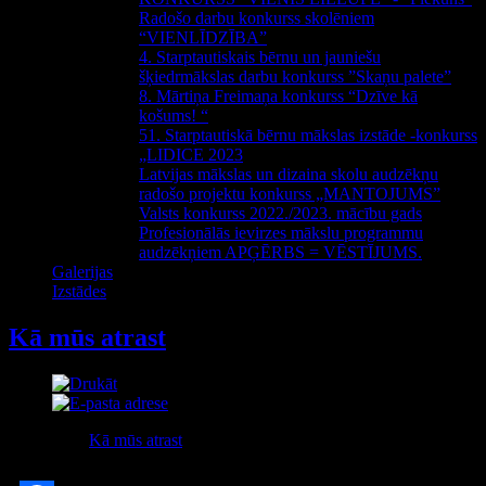
Radošo darbu konkurss skolēniem
“VIENLĪDZĪBA”
4. Starptautiskais bērnu un jauniešu
šķiedrmākslas darbu konkurss ”Skaņu palete”
8. Mārtiņa Freimaņa konkurss “Dzīve kā
košums! “
51. Starptautiskā bērnu mākslas izstāde -konkurss
„LIDICE 2023
Latvijas mākslas un dizaina skolu audzēkņu
radošo projektu konkurss „MANTOJUMS”
Valsts konkurss 2022./2023. mācību gads
Profesionālās ievirzes mākslu programmu
audzēkņiem APĢĒRBS = VĒSTĪJUMS.
Galerijas
Izstādes
Kā mūs atrast
Kategorija:
Kā mūs atrast
Publicēts Svētdiena, 19 Aprīlis 2015