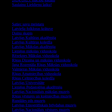
2024./2025. mācību gadam
Saulainu Lieldienu laiku!
Noderīga informācija
Satiec savu meistaru
Latviešu folkloras krātuve
Dainu skapis
Latvijas Kultūras akadēmija
Latvijas Kultūras koledža
Latvijas Mākslas akadēmija
Liepājas mākslas vidusskola
Rēzeknes Mākslas vidusskola
Rīgas Dizaina un mākslas vidusskola
Jaņa Rozentāla Rīgas Mākslas vidusskola
Valmieras Mākslas vidusskola
Rīgas Amatniecības vidusskola
Rīgas Celtniecības koledža
Latvijas Universitāte
Liepājas Pedagoģijas akadēmija
Latvijas Nacionālais mākslas muzejs
Rīgas vēstures un kuģniecības muzejs
Rundāles pils muzejs
Latvijas Etnogrāfiskais brīvdabas muzejs
Latvijas Nacionālais vēstures muzejs