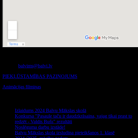
Balvi, Teātra iela 2, LV-4501
tālr. 64521658, 29157234
e-pasts:
balvims@balvi.lv
PIEKĻŪSTAMĪBAS PAZIŅOJUMS
Animācijas filmiņas
Jaunākie raksti
Izlaidums 2024 Balvu Mākslas skolā
Konkursa "Pasaule taču ir daudzkrāsaina, vajag tikai prast to
redzēt - Valdis Bušs" rezultāti
Noslēguma darbu izstāde!
Balvu Mākslas skola izsludina pieteikšanos 1. klasē