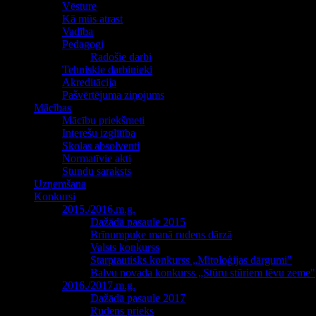
Vēsture
Kā mūs atrast
Vadība
Pedagogi
Radošie darbi
Tehniskie darbinieki
Akreditācija
Pašvērtējuma ziņojums
Mācības
Mācību priekšmeti
Interešu izglītība
Skolas absolventi
Normatīvie akti
Stundu saraksts
Uzņemšana
Konkursi
2015./2016.m.g.
Dažādā pasaule 2015
Brīnumpuķe manā rudens dārzā
Valsts konkurss
Starptautisks konkurss „Mitoloģijas dārgumi"
Balvu novada konkurss „Stūru stūriem tēvu zeme"
2016./2017.m.g.
Dažādā pasaule 2017
Rudens prieks