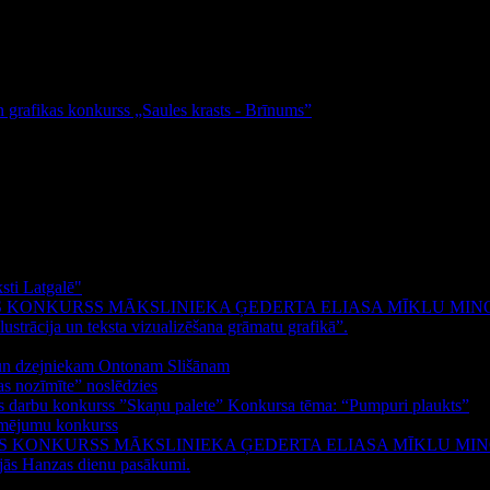
un grafikas konkurss „Saules krasts - Brīnums”
sti Latgalē"
S KONKURSS MĀKSLINIEKA ĢEDERTA ELIASA MĪKLU MIN
ustrācija un teksta vizualizēšana grāmatu grafikā”.
m un dzejniekam Ontonam Slišānam
as nozīmīte” noslēdzies
las darbu konkurss ”Skaņu palete” Konkursa tēma: “Pumpuri plaukts”
zīmējumu konkurss
AS KONKURSS MĀKSLINIEKA ĢEDERTA ELIASA MĪKLU MI
nājās Hanzas dienu pasākumi.