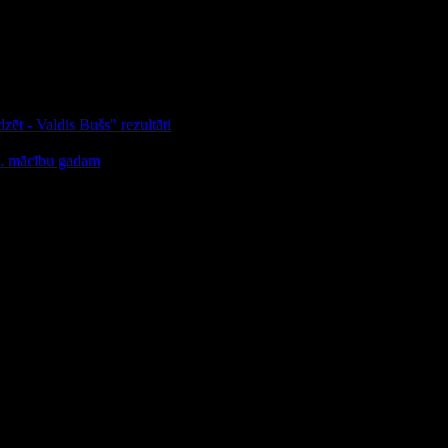
zēt - Valdis Bušs" rezultāti
25. mācību gadam