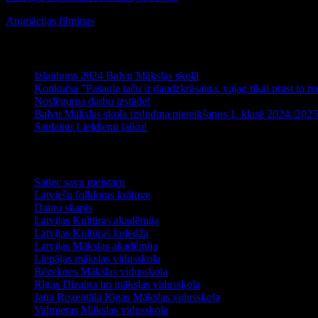
Animācijas filmiņas
Jaunākie raksti
Izlaidums 2024 Balvu Mākslas skolā
Konkursa "Pasaule taču ir daudzkrāsaina, vajag tikai prast to red
Noslēguma darbu izstāde!
Balvu Mākslas skola izsludina pieteikšanos 1. klasē 2024./20
Saulainu Lieldienu laiku!
Noderīga informācija
Satiec savu meistaru
Latviešu folkloras krātuve
Dainu skapis
Latvijas Kultūras akadēmija
Latvijas Kultūras koledža
Latvijas Mākslas akadēmija
Liepājas mākslas vidusskola
Rēzeknes Mākslas vidusskola
Rīgas Dizaina un mākslas vidusskola
Jaņa Rozentāla Rīgas Mākslas vidusskola
Valmieras Mākslas vidusskola