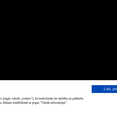
Labi, pie
s (angļu valodā „cookies”), lai nodrošinātu tās darbību un palīdzētu
iku, lūdzam noklikšķināt uz pogas “Vairāk informācijas”.