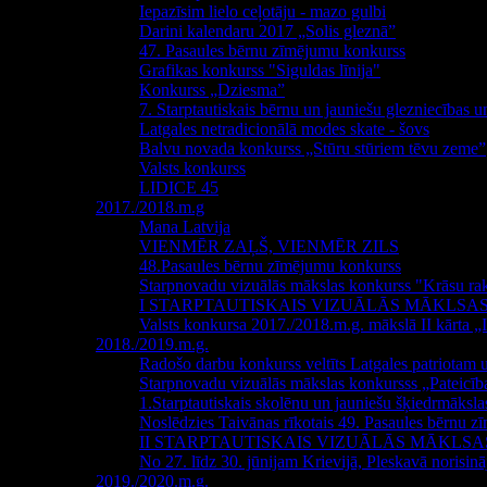
Iepazīsim lielo ceļotāju - mazo gulbi
Darini kalendaru 2017 „Solis gleznā”
47. Pasaules bērnu zīmējumu konkurss
Grafikas konkurss "Siguldas līnija"
Konkurss „Dziesma”
7. Starptautiskais bērnu un jauniešu glezniecības 
Latgales netradicionālā modes skate - šovs
Balvu novada konkurss „Stūru stūriem tēvu zeme”
Valsts konkurss
LIDICE 45
2017./2018.m.g
Mana Latvija
VIENMĒR ZAĻŠ, VIENMĒR ZILS
48.Pasaules bērnu zīmējumu konkurss
Starpnovadu vizuālās mākslas konkurss "Krāsu rak
I STARPTAUTISKAIS VIZUĀLĀS MĀKLSA
Valsts konkursa 2017./2018.m.g. mākslā II kārta „Il
2018./2019.m.g.
Radošo darbu konkurss veltīts Latgales patriota
Starpnovadu vizuālās mākslas konkursss „Pateicīb
1.Starptautiskais skolēnu un jauniešu šķiedrmāks
Noslēdzies Taivānas rīkotais 49. Pasaules bērnu 
II STARPTAUTISKAIS VIZUĀLĀS MĀKLS
No 27. līdz 30. jūnijam Krievijā, Pleskavā norisi
2019./2020.m.g.