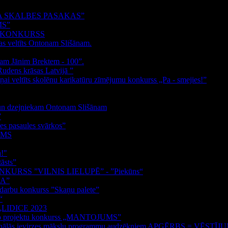
 SKALBES PASAKAS”
MS”
S KONKURSS
as veltīts Ontonam Slišānam.
kam Jānim Brektem - 100”.
Rudens krāsas Latvijā ”
ņai veltīts skolēnu karikatūru zīmējumu konkurss „Pa - smejies!”
m un dzejniekam Ontonam Slišānam
”
s pasaules svārkos”
UMS
a!"
āsts”
RSS ”VILNIS LIELUPĒ” - ”Piekūns“
BA”
s darbu konkurss ”Skaņu palete”
“
s „LIDICE 2023
došo projektu konkurss „MANTOJUMS”
esionālās ievirzes mākslu programmu audzēkņiem APĢĒRBS = VĒSTĪJ