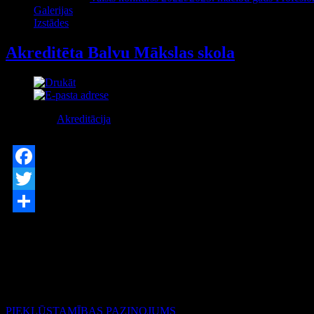
Galerijas
Izstādes
Akreditēta Balvu Mākslas skola
Kategorija:
Akreditācija
Publicēts Pirmdiena, 09 Februāris 2015
Facebook
Twitter
Share
Izglītības iestāžu, eksaminācijas centru un izglītības programmu akredit
apliecinājums, ka ar Izglītības kvalitātes valsts dienesta lēmumu Balvu
Akreditēta profesionālās ievirzes izglītības programma „Vizuāli plas
Paldies skolas audzēkņiem un viņu vecākiem par uzcītību, regulāru 
PIEKĻŪSTAMĪBAS PAZIŅOJUMS