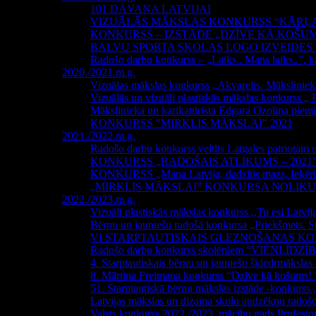
101 DĀVANA LATVIJAI
VIZUĀLĀS MĀKSLAS KONKURSS “KĀRĻA
KONKURSS – IZSTĀDE „DZĪVE KĀ KOŠU
BALVU SPORTA SKOLAS LOGO IZVEIDE
Radošo darbu konkurss – „Laiks.. Mans laiks..”, k
2020./2021.m.g.
Vizuālas mākslas konkurss „Akvarelis. Mākslinie
Vizuālās un vizuāli plastiskās mākslas konkurss „ 
Mākslinieka un karikatūrista Edgara Ozoliņa piemi
KONKURSS "MIRKLIS MĀKSLAI" 2021
2021./2022.m.g.
Radošo darbu konkurss veltīts Latgales patriota
KONKURSS „RADOŠAIS ATLIKUMS – 2021
KONKURSS „Mana Latvija, dadzītis mazs, Ieķērie
„MIRKLIS MĀKSLAI” KONKURSA NOLIK
2022./2023.m.g.
Vizuāli plastiskās mākslas konkurss ,,Tu esi Latvij
Bērnu un jauniešu radošā konkursa „Priekšmets. St
VI STARPTAUTISKAIS GLEZNOŠANAS KONKU
Radošo darbu konkurss skolēniem “VIENLĪDZĪ
4. Starptautiskais bērnu un jauniešu šķiedrmāksla
8. Mārtiņa Freimaņa konkurss “Dzīve kā košums! 
51. Starptautiskā bērnu mākslas izstāde -konkurs
Latvijas mākslas un dizaina skolu audzēkņu ra
Valsts konkurss 2022./2023. mācību gads Prof