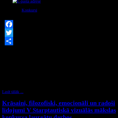
Kategorija:
Konkursi
Publicēts Pirmdiena, 28 Oktobris 2019
Facebook
Twitter
Share
Gatavojoties profesionālās ievirzes mākslas izglītības programmu
audzēkņu valsts konkursam,
Latvijas Nacionālais kultūras centrs oktobrī un novembrī rīko
pedagogu profesionālās pilnveides
seminārus “Tēls un izteiksmes līdzekļi scenogrāfijā”. Semināri
plānoti visos Latvijas reģionos -
gan Rīgā, gan Valmierā, Liepājā un Rēzeknē.
Lasīt tālāk ...
Krāsaini, filozofiski, emocionāli un radoši
lidojumi V Starptautiskā vizuālās mākslas
konkursa laureātu darbos