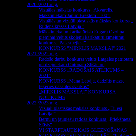
2020./2021.m.g.
Vizuālas mākslas konkurss „Akvarelis.
Māksliniekam Jānim Brektem - 100”.
Vizuālās un vizuāli plastiskās mākslas konkurss „
Rudens krāsas Latvijā ”
Mākslinieka un karikatūrista Edgara Ozoliņa
piemiņai veltīts skolēnu karikatūru zīmējumu
konkurss „Pa - smejies!”
KONKURSS "MIRKLIS MĀKSLAI" 2021
2021./2022.m.g.
Radošo darbu konkurss veltīts Latgales patriotam
un dzejniekam Ontonam Slišānam
KONKURSS „RADOŠAIS ATLIKUMS –
2021”
KONKURSS „Mana Latvija, dadzītis mazs,
Ieķēries pasaules svārkos”
„MIRKLIS MĀKSLAI” KONKURSA
NOLIKUMS
2022./2023.m.g.
Vizuāli plastiskās mākslas konkurss ,,Tu esi
Latvija!"
Bērnu un jauniešu radošā konkursa „Priekšmets.
Stāsts”
VI STARPTAUTISKAIS GLEZNOŠANAS
KONKURSS ”VILNIS LIELUPĒ” - ”Piekūns“