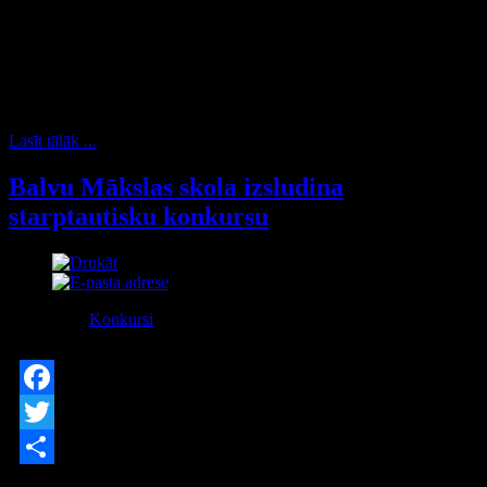
dažādi mēs esam,
cik daudzveidīga ir
mūsu daba, kultūras
un nacionālās
vērtības, izpratne
par skaistumu. Kopā veidojam vienu krāšņu pasauli.
Lasīt tālāk ...
Balvu Mākslas skola izsludina
starptautisku konkursu
Kategorija:
Konkursi
Publicēts Trešdiena, 22 Oktobris 2014
Facebook
Twitter
Share