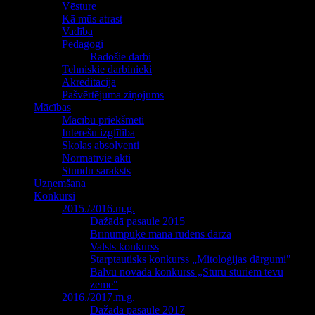
Vēsture
Kā mūs atrast
Vadība
Pedagogi
Radošie darbi
Tehniskie darbinieki
Akreditācija
Pašvērtējuma ziņojums
Mācības
Mācību priekšmeti
Interešu izglītība
Skolas absolventi
Normatīvie akti
Stundu saraksts
Uzņemšana
Konkursi
2015./2016.m.g.
Dažādā pasaule 2015
Brīnumpuķe manā rudens dārzā
Valsts konkurss
Starptautisks konkurss „Mitoloģijas dārgumi"
Balvu novada konkurss „Stūru stūriem tēvu
zeme"
2016./2017.m.g.
Dažādā pasaule 2017