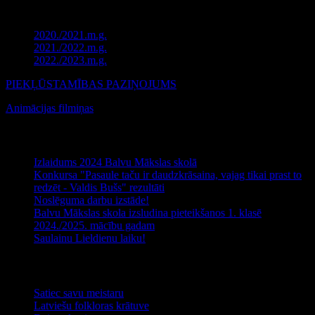
izstādē.
2020./2021.m.g.
2021./2022.m.g.
2022./2023.m.g.
PIEKĻŪSTAMĪBAS PAZIŅOJUMS
Animācijas filmiņas
Jaunākie raksti
Izlaidums 2024 Balvu Mākslas skolā
Konkursa "Pasaule taču ir daudzkrāsaina, vajag tikai prast to
redzēt - Valdis Bušs" rezultāti
Noslēguma darbu izstāde!
Balvu Mākslas skola izsludina pieteikšanos 1. klasē
2024./2025. mācību gadam
Saulainu Lieldienu laiku!
Noderīga informācija
Satiec savu meistaru
Latviešu folkloras krātuve