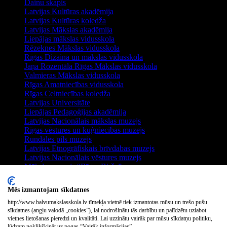
Dainu skapis
Latvijas Kultūras akadēmija
Latvijas Kultūras koledža
Latvijas Mākslas akadēmija
Liepājas mākslas vidusskola
Rēzeknes Mākslas vidusskola
Rīgas Dizaina un mākslas vidusskola
Jaņa Rozentāla Rīgas Mākslas vidusskola
Valmieras Mākslas vidusskola
Rīgas Amatniecības vidusskola
Rīgas Celtniecības koledža
Latvijas Universitāte
Liepājas Pedagoģijas akadēmija
Latvijas Nacionālais mākslas muzejs
Rīgas vēstures un kuģniecības muzejs
Rundāles pils muzejs
Latvijas Etnogrāfiskais brīvdabas muzejs
Latvijas Nacionālais vēstures muzejs
Mākslas muzejs “Rīgas Birža”
Dekoratīvās mākslas un dizaina muzejs
Izstāžu zāle Arsenāls
Mēs izmantojam sīkdatnes
Rīgas Mākslas Telpa
Izstāžu zāle KIM
http://www.balvumakslasskola.lv tīmekļa vietnē tiek izmantotas mūsu un trešo pušu
sīkdatnes (angļu valodā „cookies”), lai nodrošinātu tās darbību un palīdzētu uzlabot
Rīgas Porcelāna muzejs
vietnes lietošanas pieredzi un kvalitāti. Lai uzzinātu vairāk par mūsu sīkdatņu politiku,
Latvijas Mākslinieku savienības muzejs
lūdzam noklikšķināt uz pogas “Vairāk informācijas”.