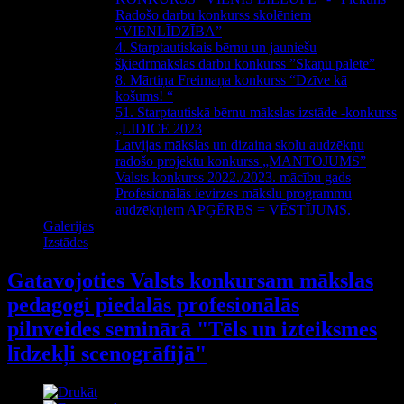
Radošo darbu konkurss skolēniem
“VIENLĪDZĪBA”
4. Starptautiskais bērnu un jauniešu
šķiedrmākslas darbu konkurss ”Skaņu palete”
8. Mārtiņa Freimaņa konkurss “Dzīve kā
košums! “
51. Starptautiskā bērnu mākslas izstāde -konkurss
„LIDICE 2023
Latvijas mākslas un dizaina skolu audzēkņu
radošo projektu konkurss „MANTOJUMS”
Valsts konkurss 2022./2023. mācību gads
Profesionālās ievirzes mākslu programmu
audzēkņiem APĢĒRBS = VĒSTĪJUMS.
Galerijas
Izstādes
Gatavojoties Valsts konkursam mākslas
pedagogi piedalās profesionālās
pilnveides seminārā "Tēls un izteiksmes
līdzekļi scenogrāfijā"