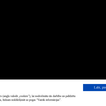
Labi, pie
s (angļu valodā „cookies”), lai nodrošinātu tās darbību un palīdzētu
iku, lūdzam noklikšķināt uz pogas “Vairāk informācijas”.