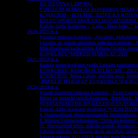
101 DĀVANA LATVIJAI
VIZUĀLĀS MĀKSLAS KONKURSS “KĀRĻA
KONKURSS – IZSTĀDE „DZĪVE KĀ KOŠU
BALVU SPORTA SKOLAS LOGO IZVEIDE
Radošo darbu konkurss – „Laiks.. Mans laiks..”, k
2020./2021.m.g.
Vizuālas mākslas konkurss „Akvarelis. Mākslinie
Vizuālās un vizuāli plastiskās mākslas konkurss „ 
Mākslinieka un karikatūrista Edgara Ozoliņa piemi
KONKURSS "MIRKLIS MĀKSLAI" 2021
2021./2022.m.g.
Radošo darbu konkurss veltīts Latgales patriota
KONKURSS „RADOŠAIS ATLIKUMS – 2021
KONKURSS „Mana Latvija, dadzītis mazs, Ieķērie
„MIRKLIS MĀKSLAI” KONKURSA NOLIK
2022./2023.m.g.
Vizuāli plastiskās mākslas konkurss ,,Tu esi Latvij
Bērnu un jauniešu radošā konkursa „Priekšmets. St
VI STARPTAUTISKAIS GLEZNOŠANAS KONKU
Radošo darbu konkurss skolēniem “VIENLĪDZĪ
4. Starptautiskais bērnu un jauniešu šķiedrmāksla
8. Mārtiņa Freimaņa konkurss “Dzīve kā košums! 
51. Starptautiskā bērnu mākslas izstāde -konkurs
Latvijas mākslas un dizaina skolu audzēkņu ra
Valsts konkurss 2022./2023. mācību gads Prof