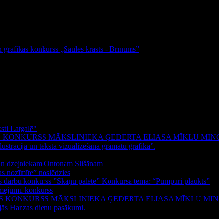
un grafikas konkurss „Saules krasts - Brīnums”
sti Latgalē"
S KONKURSS MĀKSLINIEKA ĢEDERTA ELIASA MĪKLU MIN
ustrācija un teksta vizualizēšana grāmatu grafikā”.
m un dzejniekam Ontonam Slišānam
as nozīmīte” noslēdzies
las darbu konkurss ”Skaņu palete” Konkursa tēma: “Pumpuri plaukts”
zīmējumu konkurss
AS KONKURSS MĀKSLINIEKA ĢEDERTA ELIASA MĪKLU MI
nājās Hanzas dienu pasākumi.