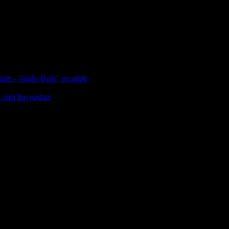
zēt - Valdis Bušs" rezultāti
25. mācību gadam