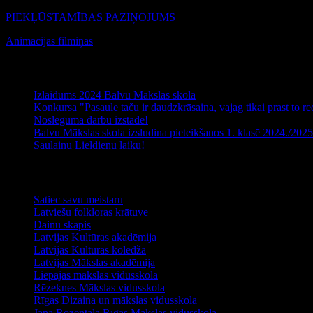
PIEKĻŪSTAMĪBAS PAZIŅOJUMS
Animācijas filmiņas
Jaunākie raksti
Izlaidums 2024 Balvu Mākslas skolā
Konkursa "Pasaule taču ir daudzkrāsaina, vajag tikai prast to red
Noslēguma darbu izstāde!
Balvu Mākslas skola izsludina pieteikšanos 1. klasē 2024./20
Saulainu Lieldienu laiku!
Noderīga informācija
Satiec savu meistaru
Latviešu folkloras krātuve
Dainu skapis
Latvijas Kultūras akadēmija
Latvijas Kultūras koledža
Latvijas Mākslas akadēmija
Liepājas mākslas vidusskola
Rēzeknes Mākslas vidusskola
Rīgas Dizaina un mākslas vidusskola
Jaņa Rozentāla Rīgas Mākslas vidusskola