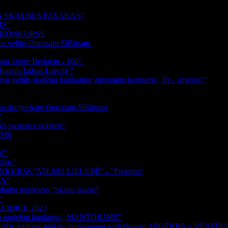
 SKALBES PASAKAS”
MS”
S KONKURSS
as veltīts Ontonam Slišānam.
kam Jānim Brektem - 100”.
Rudens krāsas Latvijā ”
ņai veltīts skolēnu karikatūru zīmējumu konkurss „Pa - smejies!”
m un dzejniekam Ontonam Slišānam
”
s pasaules svārkos”
UMS
a!"
āsts”
RSS ”VILNIS LIELUPĒ” - ”Piekūns“
BA”
s darbu konkurss ”Skaņu palete”
“
s „LIDICE 2023
došo projektu konkurss „MANTOJUMS”
esionālās ievirzes mākslu programmu audzēkņiem APĢĒRBS = VĒSTĪJ