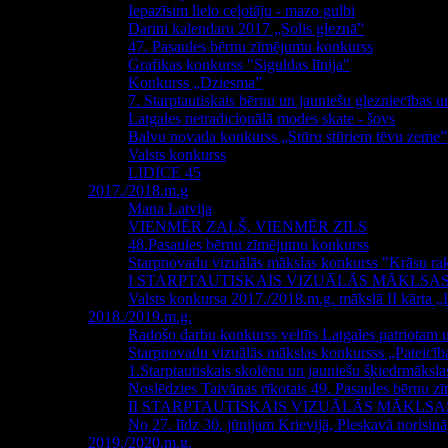
Iepazīsim lielo ceļotāju - mazo gulbi
Darini kalendaru 2017 „Solis gleznā”
47. Pasaules bērnu zīmējumu konkurss
Grafikas konkurss "Siguldas līnija"
Konkurss „Dziesma”
7. Starptautiskais bērnu un jauniešu glezniecības 
Latgales netradicionālā modes skate - šovs
Balvu novada konkurss „Stūru stūriem tēvu zeme”
Valsts konkurss
LIDICE 45
2017./2018.m.g
Mana Latvija
VIENMĒR ZAĻŠ, VIENMĒR ZILS
48.Pasaules bērnu zīmējumu konkurss
Starpnovadu vizuālās mākslas konkurss "Krāsu rak
I STARPTAUTISKAIS VIZUĀLĀS MĀKLSA
Valsts konkursa 2017./2018.m.g. mākslā II kārta „Il
2018./2019.m.g.
Radošo darbu konkurss veltīts Latgales patriota
Starpnovadu vizuālās mākslas konkursss „Pateicīb
1.Starptautiskais skolēnu un jauniešu šķiedrmāks
Noslēdzies Taivānas rīkotais 49. Pasaules bērnu 
II STARPTAUTISKAIS VIZUĀLĀS MĀKLS
No 27. līdz 30. jūnijam Krievijā, Pleskavā norisi
2019./2020.m.g.