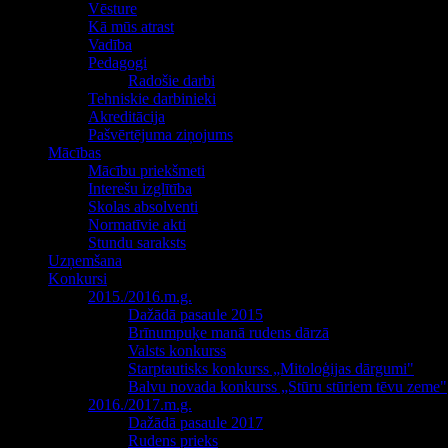
Vēsture
Kā mūs atrast
Vadība
Pedagogi
Radošie darbi
Tehniskie darbinieki
Akreditācija
Pašvērtējuma ziņojums
Mācības
Mācību priekšmeti
Interešu izglītība
Skolas absolventi
Normatīvie akti
Stundu saraksts
Uzņemšana
Konkursi
2015./2016.m.g.
Dažādā pasaule 2015
Brīnumpuķe manā rudens dārzā
Valsts konkurss
Starptautisks konkurss „Mitoloģijas dārgumi"
Balvu novada konkurss „Stūru stūriem tēvu zeme"
2016./2017.m.g.
Dažādā pasaule 2017
Rudens prieks