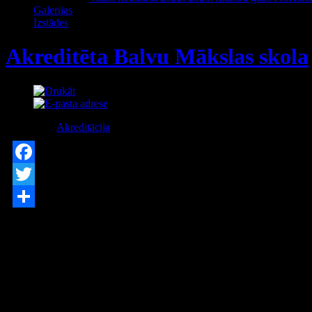
Galerijas
Izstādes
Akreditēta Balvu Mākslas skola
Kategorija:
Akreditācija
Publicēts Pirmdiena, 09 Februāris 2015
Facebook
Twitter
Share
Izglītības iestāžu, eksaminācijas centru un izglītības programmu akredit
apliecinājums, ka ar Izglītības kvalitātes valsts dienesta lēmumu Balvu
Akreditēta profesionālās ievirzes izglītības programma „Vizuāli plas
Paldies skolas audzēkņiem un viņu vecākiem par uzcītību, regulāru 
Skatīts: 4422