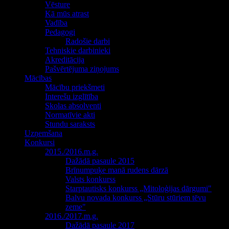
Vēsture
Kā mūs atrast
Vadība
Pedagogi
Radošie darbi
Tehniskie darbinieki
Akreditācija
Pašvērtējuma ziņojums
Mācības
Mācību priekšmeti
Interešu izglītība
Skolas absolventi
Normatīvie akti
Stundu saraksts
Uzņemšana
Konkursi
2015./2016.m.g.
Dažādā pasaule 2015
Brīnumpuķe manā rudens dārzā
Valsts konkurss
Starptautisks konkurss „Mitoloģijas dārgumi"
Balvu novada konkurss „Stūru stūriem tēvu
zeme"
2016./2017.m.g.
Dažādā pasaule 2017