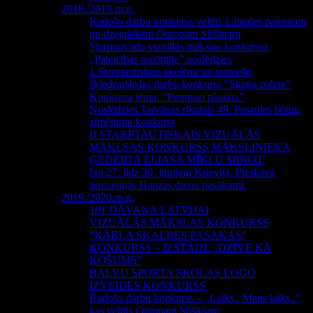
2018./2019.m.g.
Radošo darbu konkurss veltīts Latgales patriotam
un dzejniekam Ontonam Slišānam
Starpnovadu vizuālās mākslas konkursss
„Pateicības nozīmīte” noslēdzies
1.Starptautiskais skolēnu un jauniešu
šķiedrmākslas darbu konkurss ”Skaņu palete”
Konkursa tēma: “Pumpuri plaukts”
Noslēdzies Taivānas rīkotais 49. Pasaules bērnu
zīmējumu konkurss
II STARPTAUTISKAIS VIZUĀLĀS
MĀKLSAS KONKURSS MĀKSLINIEKA
ĢEDERTA ELIASA MĪKLU MINOT
No 27. līdz 30. jūnijam Krievijā, Pleskavā
norisinājās Hanzas dienu pasākumi.
2019./2020.m.g.
101 DĀVANA LATVIJAI
VIZUĀLĀS MĀKSLAS KONKURSS
“KĀRĻA SKALBES PASAKAS”
KONKURSS – IZSTĀDE „DZĪVE KĀ
KOŠUMS”
BALVU SPORTA SKOLAS LOGO
IZVEIDES KONKURSS
Radošo darbu konkurss – „Laiks.. Mans laiks..”,
kas veltīts Ontonam Slišānam.