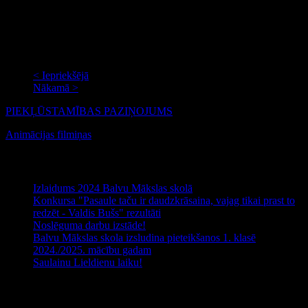
Šo paziņojumu apstiprināja
Imanta Serdāne
,
Balvu novada
pašvaldības izpilddirektore
.
Skatīts: 109946
< Iepriekšējā
Nākamā >
PIEKĻŪSTAMĪBAS PAZIŅOJUMS
Animācijas filmiņas
Jaunākie raksti
Izlaidums 2024 Balvu Mākslas skolā
Konkursa "Pasaule taču ir daudzkrāsaina, vajag tikai prast to
redzēt - Valdis Bušs" rezultāti
Noslēguma darbu izstāde!
Balvu Mākslas skola izsludina pieteikšanos 1. klasē
2024./2025. mācību gadam
Saulainu Lieldienu laiku!
Noderīga informācija