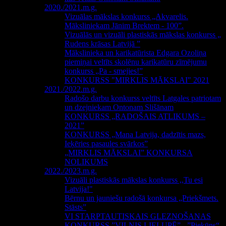
2020./2021.m.g.
Vizuālas mākslas konkurss „Akvarelis.
Māksliniekam Jānim Brektem - 100”.
Vizuālās un vizuāli plastiskās mākslas konkurss „
Rudens krāsas Latvijā ”
Mākslinieka un karikatūrista Edgara Ozoliņa
piemiņai veltīts skolēnu karikatūru zīmējumu
konkurss „Pa - smejies!”
KONKURSS "MIRKLIS MĀKSLAI" 2021
2021./2022.m.g.
Radošo darbu konkurss veltīts Latgales patriotam
un dzejniekam Ontonam Slišānam
KONKURSS „RADOŠAIS ATLIKUMS –
2021”
KONKURSS „Mana Latvija, dadzītis mazs,
Ieķēries pasaules svārkos”
„MIRKLIS MĀKSLAI” KONKURSA
NOLIKUMS
2022./2023.m.g.
Vizuāli plastiskās mākslas konkurss ,,Tu esi
Latvija!"
Bērnu un jauniešu radošā konkursa „Priekšmets.
Stāsts”
VI STARPTAUTISKAIS GLEZNOŠANAS
KONKURSS ”VILNIS LIELUPĒ” - ”Piekūns“