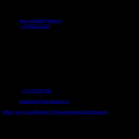
Par tīmekļvietnes piekļūstamību mūsu iestādē atbildīga ir
Sabiedrisko attiecību un informācijas tehnoloģiju nodaļa.
E-pastā:
iluta.mezule@balvi.lv
Zvaniet:
+37164522830
Adrese: Bērzpils iela 1a, Balvi, Balvu novads
Pārraugošajā iestādē atbildīgais ir
Balvu novada pašvaldības
izpilddirektore Imanta Serdāne
Ja neesam atbilstoši reaģējuši uz Jūsu iesniegumu vai sūdzību par
tīmekļvietnes
satura piekļūstamību, Jums ir iespēja iesniegt sūdzību
Latvijas Republikas Tiesībsargam:
Tiesībsarga birojs: Baznīcas iela 25 Rīgā, LV-1010
Tālrunis:
+37167686768
E-pasts:
tiesibsargs@tiesibsargs.lv
https://www.tiesibsargs.lv/lv/pages/kontaktinformacija
Ziņas par paziņojuma sagatavošanu
Šis paziņojums pirmo reizi tika sagatavots
28.12.2020
.