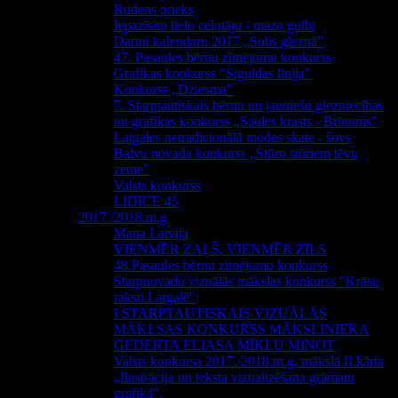
Rudens prieks
Iepazīsim lielo ceļotāju - mazo gulbi
Darini kalendaru 2017 „Solis gleznā”
47. Pasaules bērnu zīmējumu konkurss
Grafikas konkurss "Siguldas līnija"
Konkurss „Dziesma”
7. Starptautiskais bērnu un jauniešu glezniecības
un grafikas konkurss „Saules krasts - Brīnums”
Latgales netradicionālā modes skate - šovs
Balvu novada konkurss „Stūru stūriem tēvu
zeme”
Valsts konkurss
LIDICE 45
2017./2018.m.g
Mana Latvija
VIENMĒR ZAĻŠ, VIENMĒR ZILS
48.Pasaules bērnu zīmējumu konkurss
Starpnovadu vizuālās mākslas konkurss "Krāsu
raksti Latgalē"
I STARPTAUTISKAIS VIZUĀLĀS
MĀKLSAS KONKURSS MĀKSLINIEKA
ĢEDERTA ELIASA MĪKLU MINOT
Valsts konkursa 2017./2018.m.g. mākslā II kārta
„Ilustrācija un teksta vizualizēšana grāmatu
grafikā”.