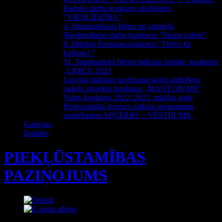
Radošo darbu konkurss skolēniem
“VIENLĪDZĪBA”
4. Starptautiskais bērnu un jauniešu
šķiedrmākslas darbu konkurss ”Skaņu palete”
8. Mārtiņa Freimaņa konkurss “Dzīve kā
košums! “
51. Starptautiskā bērnu mākslas izstāde -konkurss
„LIDICE 2023
Latvijas mākslas un dizaina skolu audzēkņu
radošo projektu konkurss „MANTOJUMS”
Valsts konkurss 2022./2023. mācību gads
Profesionālās ievirzes mākslu programmu
audzēkņiem APĢĒRBS = VĒSTĪJUMS.
Galerijas
Izstādes
PIEKĻŪSTAMĪBAS
PAZIŅOJUMS