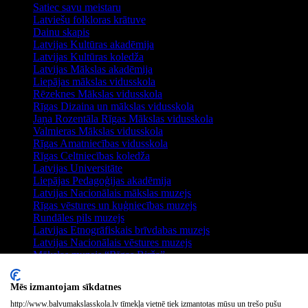
Satiec savu meistaru
Latviešu folkloras krātuve
Dainu skapis
Latvijas Kultūras akadēmija
Latvijas Kultūras koledža
Latvijas Mākslas akadēmija
Liepājas mākslas vidusskola
Rēzeknes Mākslas vidusskola
Rīgas Dizaina un mākslas vidusskola
Jaņa Rozentāla Rīgas Mākslas vidusskola
Valmieras Mākslas vidusskola
Rīgas Amatniecības vidusskola
Rīgas Celtniecības koledža
Latvijas Universitāte
Liepājas Pedagoģijas akadēmija
Latvijas Nacionālais mākslas muzejs
Rīgas vēstures un kuģniecības muzejs
Rundāles pils muzejs
Latvijas Etnogrāfiskais brīvdabas muzejs
Latvijas Nacionālais vēstures muzejs
Mākslas muzejs “Rīgas Birža”
Dekoratīvās mākslas un dizaina muzejs
Izstāžu zāle Arsenāls
Mēs izmantojam sīkdatnes
Rīgas Mākslas Telpa
Izstāžu zāle KIM
http://www.balvumakslasskola.lv tīmekļa vietnē tiek izmantotas mūsu un trešo pušu